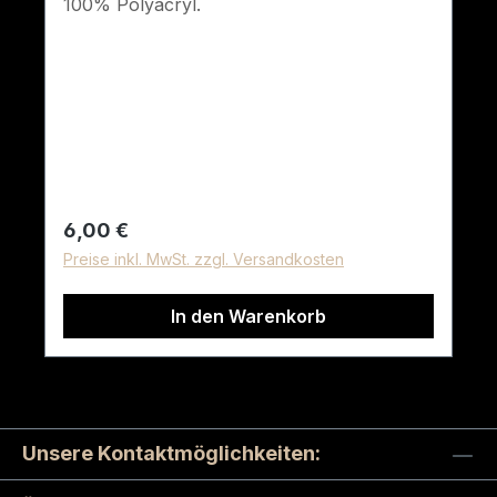
100% Polyacryl.
Regulärer Preis:
6,00 €
Preise inkl. MwSt. zzgl. Versandkosten
In den Warenkorb
Unsere Kontaktmöglichkeiten: