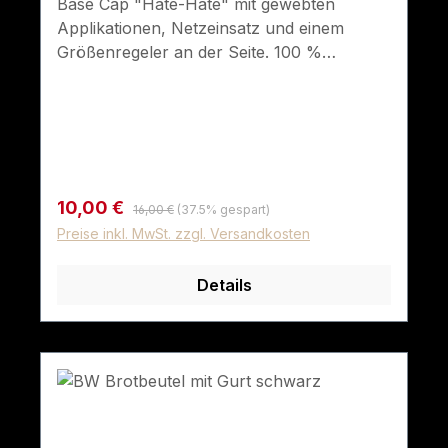
Base Cap "Hate-Hate" mit gewebten
Applikationen, Netzeinsatz und einem
Größenregeler an der Seite. 100 %
Baumwolle.
Regulärer Preis:
Verkaufspreis:
10,00 €
16,00 €
(37.5% gespart)
Preise inkl. MwSt. zzgl. Versandkosten
Details