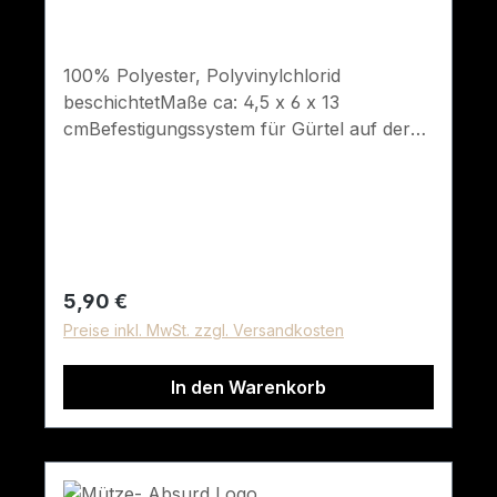
100% Polyester, Polyvinylchlorid
beschichtetMaße ca: 4,5 x 6 x 13
cmBefestigungssystem für Gürtel auf der
Rückseite Klettverschluss passend für
kleine Spraydosen oder Messer
Regulärer Preis:
5,90 €
Preise inkl. MwSt. zzgl. Versandkosten
In den Warenkorb