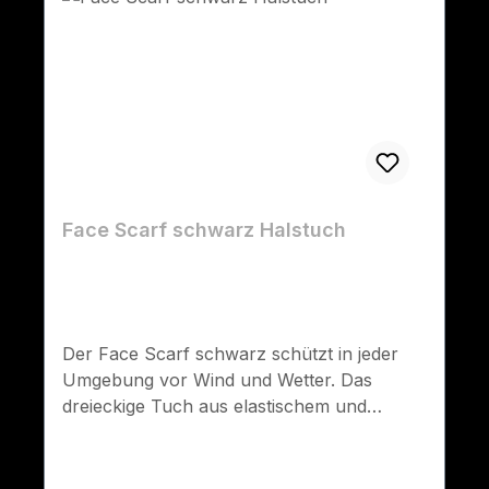
Face Scarf schwarz Halstuch
Der Face Scarf schwarz schützt in jeder
Umgebung vor Wind und Wetter. Das
dreieckige Tuch aus elastischem und
atmungsaktivem Stoff schützt Gesicht und
Hals. Ein elastisches Gummiband sorgt
zusätzlich für sicheren Sitz und