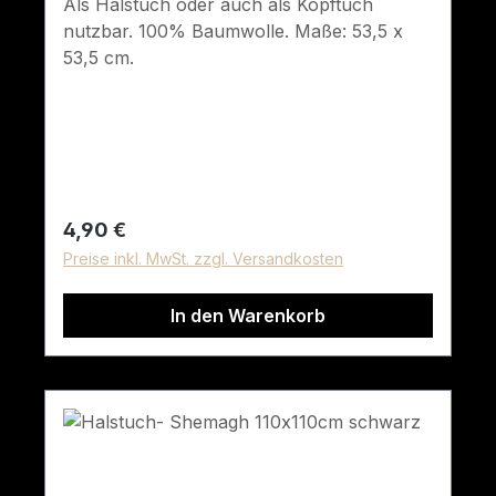
Als Halstuch oder auch als Kopftuch
nutzbar. 100% Baumwolle. Maße: 53,5 x
53,5 cm.
Regulärer Preis:
4,90 €
Preise inkl. MwSt. zzgl. Versandkosten
In den Warenkorb