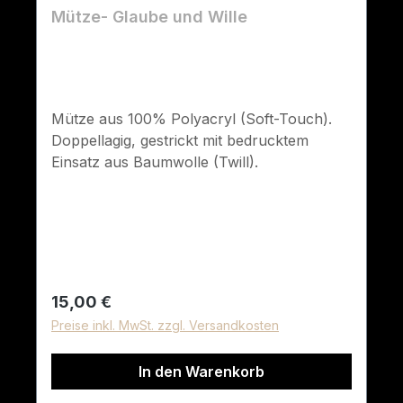
Mütze- Glaube und Wille
Mütze aus 100% Polyacryl (Soft-Touch).
Doppellagig, gestrickt mit bedrucktem
Einsatz aus Baumwolle (Twill).
Regulärer Preis:
15,00 €
Preise inkl. MwSt. zzgl. Versandkosten
In den Warenkorb