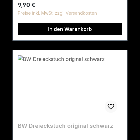
Regulärer Preis:
9,90 €
Preise inkl. MwSt. zzgl. Versandkosten
In den Warenkorb
BW Dreieckstuch original schwarz