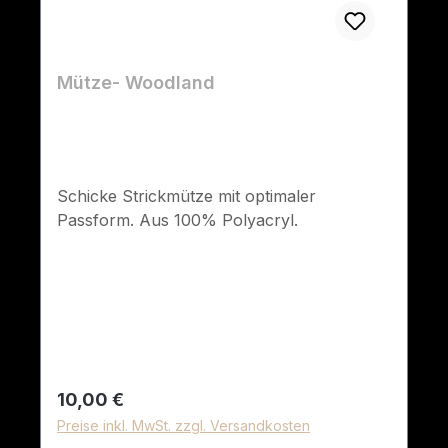
Mütze- Woodland
Schicke Strickmütze mit optimaler
Passform. Aus 100% Polyacryl.
Regulärer Preis:
10,00 €
Preise inkl. MwSt. zzgl. Versandkosten