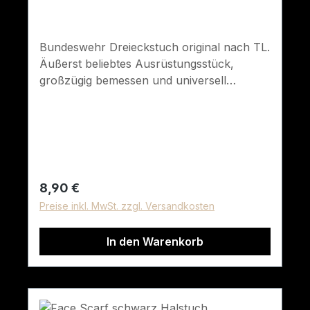
Bundeswehr Dreieckstuch original nach TL.
Äußerst beliebtes Ausrüstungsstück,
großzügig bemessen und universell
einsetzbar als Gesichtsschutz, Schal,
Abdeckung usw. Farbe: schwarzGröße: ca.
130 cm x 90 cmMaterial: 100% Baumwolle
Regulärer Preis:
8,90 €
Preise inkl. MwSt. zzgl. Versandkosten
In den Warenkorb