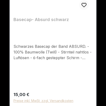
Basecap- Absurd schwarz
Schwarzes Basecap der Band ABSURD. -
100% Baumwolle (Twill) - Stirnteil nahtlos -
Luftösen - 6-fach gesteppter Schirm -
Verstellbarer Klettverschluss
Regulärer Preis:
15,00 €
Preise inkl. MwSt. zzgl. Versandkosten