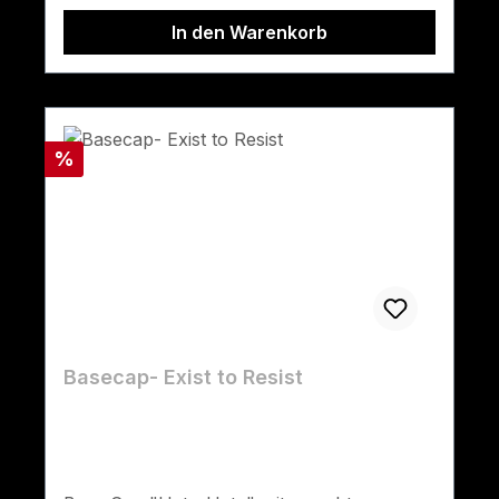
In den Warenkorb
Rabatt
%
Basecap- Exist to Resist