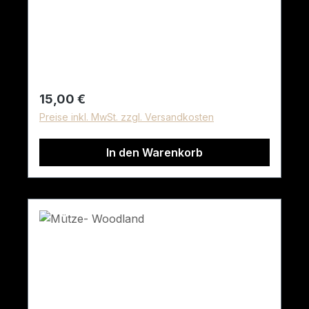
Baumwolle (Twill).
Regulärer Preis:
15,00 €
Preise inkl. MwSt. zzgl. Versandkosten
In den Warenkorb