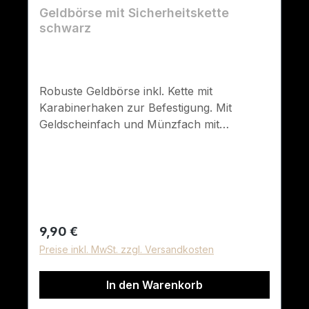
Geldbörse mit Sicherheitskette
schwarz
Robuste Geldbörse inkl. Kette mit
Karabinerhaken zur Befestigung. Mit
Geldscheinfach und Münzfach mit
Reißverschluss. Außerdem 4 Fächer für
Kreditkarten, Dokumente, Ausweise usw.
Material: 100% Polyester, Polyvinylchlorid
beschichtet Kette: Metall Maße: 9 x 13 cm
Farbe: schwarz
Regulärer Preis:
9,90 €
Preise inkl. MwSt. zzgl. Versandkosten
In den Warenkorb