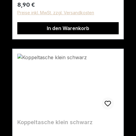
Regulärer Preis:
8,90 €
Preise inkl. MwSt. zzgl. Versandkosten
In den Warenkorb
Koppeltasche klein schwarz