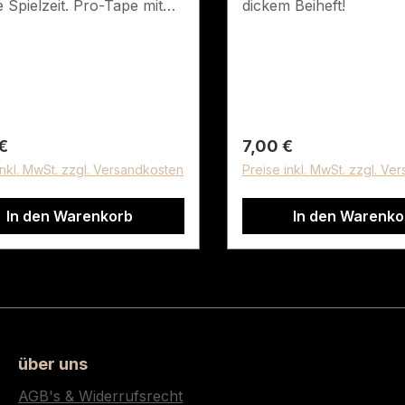
 Spielzeit. Pro-Tape mit
dickem Beiheft!
over.
rer Preis:
Regulärer Preis:
€
7,00 €
inkl. MwSt. zzgl. Versandkosten
Preise inkl. MwSt. zzgl. Ve
In den Warenkorb
In den Warenko
über uns
AGB's & Widerrufsrecht