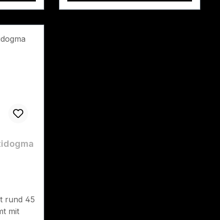
tidogma
it rund 45
t mit