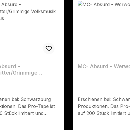
bsurd -
MC- Absurd - Werwo
itter/Grimmige
musik & Bonus
enen bei: Schwarzburg
Erschienen bei: Schwa
tionen. Das Pro-Tape ist
Produktionen. Das Pro-
0 Stück limitiert und
auf 200 Stück limitiert 
ummeriert und kommt im
handnummeriert und k
Design. - Nun gibt es
komplett neuen Design.