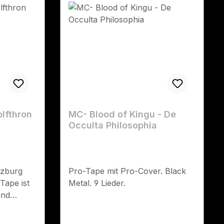
lfthron
MC- Blood of Kingu - De
Occulta Philosophia
rzburg
Pro-Tape mit Pro-Cover. Black
Tape ist
Metal. 9 Lieder.
und
ommt im
 Nun gibt