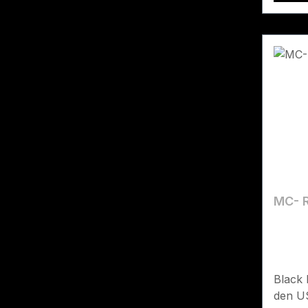
MC- R
Black 
den US