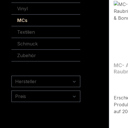
Vinyl
MCs
Textilien
Schmuck
Zubehör
MC- A
Raubr
Volks
Hersteller
Preis
Erschi
Produk
auf 20
handn
neuen 