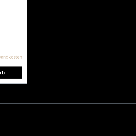
rsandkosten
rb