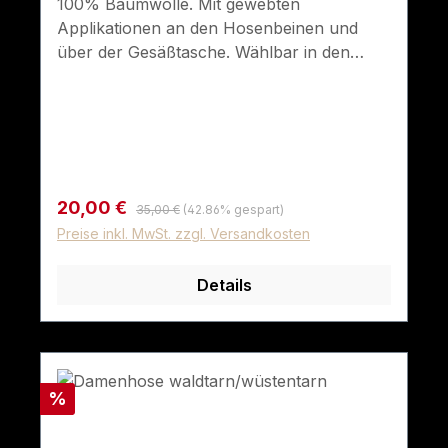
100% Baumwolle. Mit gewebten
Applikationen an den Hosenbeinen und
über der Gesäßtasche. Wählbar in den
Farben oliv und schwarz.
Regulärer Preis:
Verkaufspreis:
20,00 €
35,00 €
(42.86% gespart)
Preise inkl. MwSt. zzgl. Versandkosten
Details
Rabatt
%