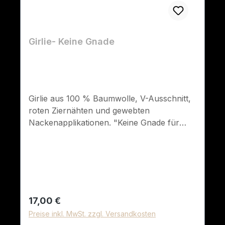
Girlie- Keine Gnade
Girlie aus 100 % Baumwolle, V-Ausschnitt,
roten Ziernähten und gewebten
Nackenapplikationen. "Keine Gnade für
Kinderschänder" - Ein klares Statement!
Erhältlich in der Einheitsgröße M/L.
Regulärer Preis:
17,00 €
Preise inkl. MwSt. zzgl. Versandkosten