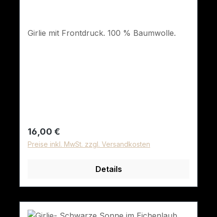
Girlie mit Frontdruck. 100 % Baumwolle.
Regulärer Preis:
16,00 €
Preise inkl. MwSt. zzgl. Versandkosten
Details