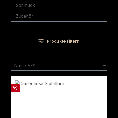
Schmuck
Zubehör
Produkte filtern
Rabatt
%