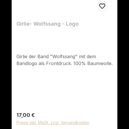
Girlie- Wolfssang - Logo
Girlie der Band "Wolfssang" mit dem
Bandlogo als Frontdruck. 100% Baumwolle.
Regulärer Preis:
17,00 €
Preise inkl. MwSt. zzgl. Versandkosten