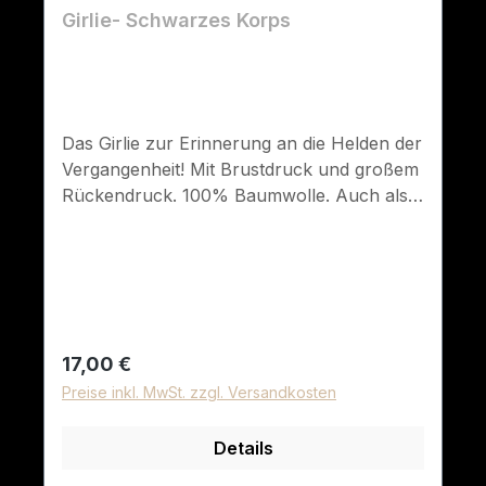
Girlie- Schwarzes Korps
Das Girlie zur Erinnerung an die Helden der
Vergangenheit! Mit Brustdruck und großem
Rückendruck. 100% Baumwolle. Auch als
Kapu, Sweatshirt, Jacke oder T-Shirt
erhältlich.
Regulärer Preis:
17,00 €
Preise inkl. MwSt. zzgl. Versandkosten
Details