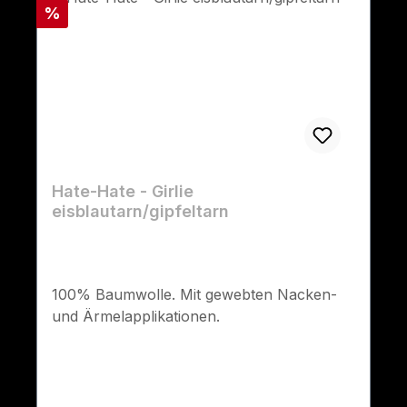
Rabatt
%
Hate-Hate - Girlie
eisblautarn/gipfeltarn
100% Baumwolle. Mit gewebten Nacken-
und Ärmelapplikationen.