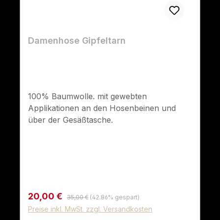
Damenhose Gipfeltarn
100% Baumwolle. mit gewebten
Applikationen an den Hosenbeinen und
über der Gesäßtasche.
Regulärer Preis:
Verkaufspreis:
20,00 €
35,00 €
(42.86% gespart)
Preise inkl. MwSt. zzgl. Versandkosten