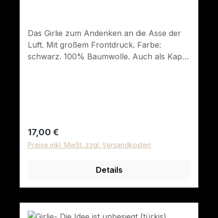
Das Girlie zum Andenken an die Asse der
Luft. Mit großem Frontdruck. Farbe:
schwarz. 100% Baumwolle. Auch als Kapu,
Sweatshirt oder T-Shirt erhältlich.
Regulärer Preis:
17,00 €
Preise inkl. MwSt. zzgl. Versandkosten
Details