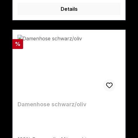
Details
Rabatt
%
Damenhose schwarz/oliv