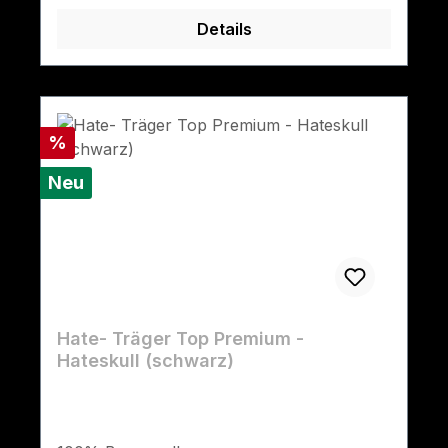
Details
Rabatt
%
Neu
Hate- Träger Top Premium -
Hateskull (schwarz)