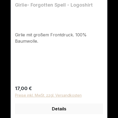
Girlie- Forgotten Spell - Logoshirt
Girlie mit großem Frontdruck. 100%
Baumwolle.
Regulärer Preis:
17,00 €
Preise inkl. MwSt. zzgl. Versandkosten
Details