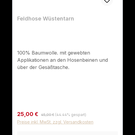
Feldhose Wüstentarn
100% Baumwolle. mit gewebten
Applikationen an den Hosenbeinen und
über der Gesäßtasche.
Regulärer Preis:
Verkaufspreis:
25,00 €
45,00 €
(44.44% gespart)
Preise inkl. MwSt. zzgl. Versandkosten