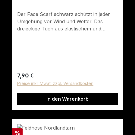
Der Face Scarf schwarz schützt in jeder
Umgebung vor Wind und Wetter. Das
dreieckige Tuch aus elastischem und
atmungsaktivem Stoff schützt Gesicht und
Hals. Ein elastisches Gummiband sorgt
zusätzlich für sicheren Sitz und
angenehmen Tragekomfort. Perfekt
geeignet für Outdoorfans und
Motorradfahrer! Material: 100% Polyester
Regulärer Preis:
7,90 €
Preise inkl. MwSt. zzgl. Versandkosten
In den Warenkorb
Rabatt
%