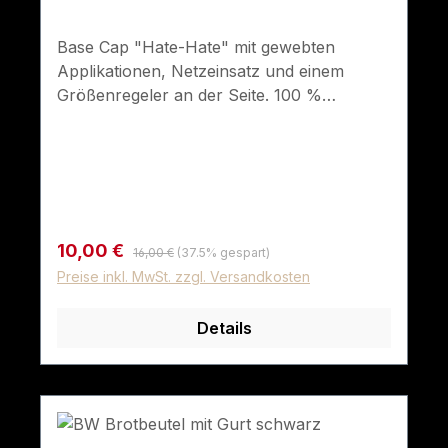
Base Cap "Hate-Hate" mit gewebten
Applikationen, Netzeinsatz und einem
Größenregeler an der Seite. 100 %
Baumwolle.
Regulärer Preis:
Verkaufspreis:
10,00 €
16,00 €
(37.5% gespart)
Preise inkl. MwSt. zzgl. Versandkosten
Details