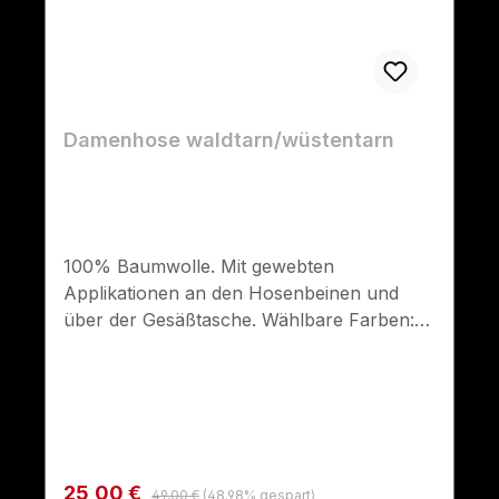
Damenhose waldtarn/wüstentarn
100% Baumwolle. Mit gewebten
Applikationen an den Hosenbeinen und
über der Gesäßtasche. Wählbare Farben:
waldtarn und wüstentarn
Regulärer Preis:
Verkaufspreis:
25,00 €
49,00 €
(48.98% gespart)