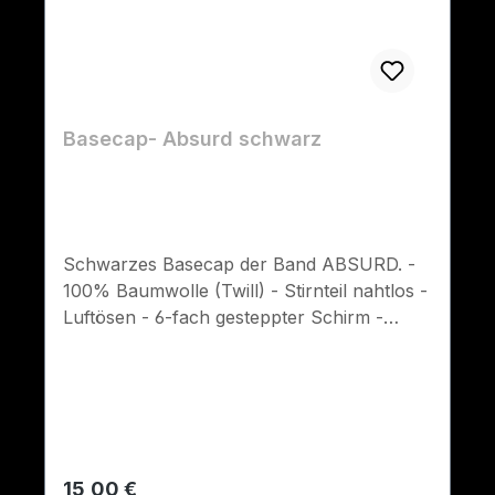
Basecap- Absurd schwarz
Schwarzes Basecap der Band ABSURD. -
100% Baumwolle (Twill) - Stirnteil nahtlos -
Luftösen - 6-fach gesteppter Schirm -
Verstellbarer Klettverschluss
Regulärer Preis:
15,00 €