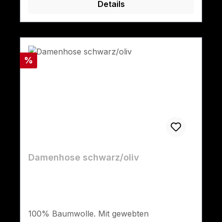
Details
Rabatt
%
Damenhose schwarz/oliv
100% Baumwolle. Mit gewebten