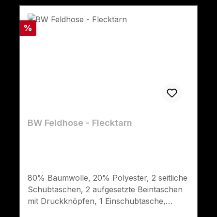
Rabatt
%
BW Feldhose - Flecktarn
80% Baumwolle, 20% Polyester, 2 seitliche
Schubtaschen, 2 aufgesetzte Beintaschen
mit Druckknöpfen, 1 Einschubtasche,
Gesäßtasche mit Patte und Knopf,