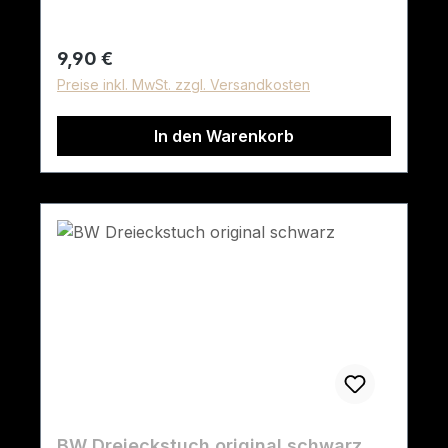
Regulärer Preis:
9,90 €
Preise inkl. MwSt. zzgl. Versandkosten
In den Warenkorb
BW Dreieckstuch original schwarz