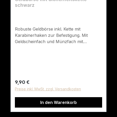
schwarz
Robuste Geldbörse inkl. Kette mit
Karabinerhaken zur Befestigung. Mit
Geldscheinfach und Münzfach mit
Reißverschluss. Außerdem 4 Fächer für
Kreditkarten, Dokumente, Ausweise usw.
Material: 100% Polyester, Polyvinylchlorid
beschichtet Kette: Metall Maße: 9 x 13 cm
Farbe: schwarz
Regulärer Preis:
9,90 €
Preise inkl. MwSt. zzgl. Versandkosten
In den Warenkorb