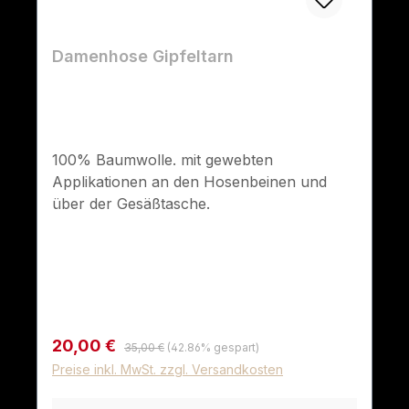
Damenhose Gipfeltarn
100% Baumwolle. mit gewebten
Applikationen an den Hosenbeinen und
über der Gesäßtasche.
Regulärer Preis:
Verkaufspreis:
20,00 €
35,00 €
(42.86% gespart)
Preise inkl. MwSt. zzgl. Versandkosten