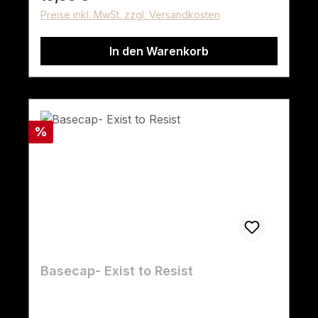
Preise inkl. MwSt. zzgl. Versandkosten
In den Warenkorb
Rabatt
%
Basecap- Exist to Resist