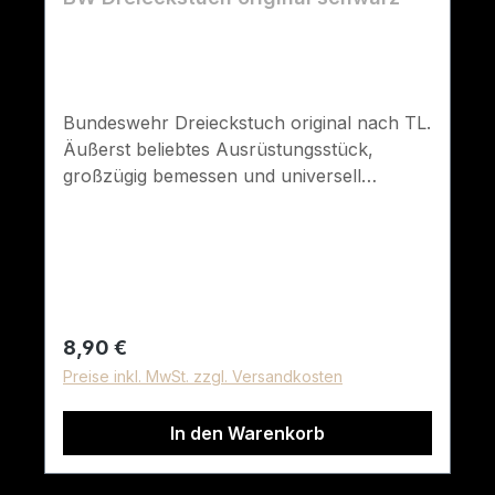
Bundeswehr Dreieckstuch original nach TL.
Äußerst beliebtes Ausrüstungsstück,
großzügig bemessen und universell
einsetzbar als Gesichtsschutz, Schal,
Abdeckung usw. Farbe: schwarzGröße: ca.
130 cm x 90 cmMaterial: 100% Baumwolle
Regulärer Preis:
8,90 €
Preise inkl. MwSt. zzgl. Versandkosten
In den Warenkorb